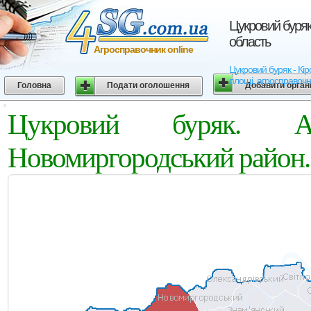
Цукровий буряк
область
Агросправочник online
Цукровий буряк - Кір
площі, агросправочн
Головна
Подати оголошення
Добавити орган
Цукровий буряк. Аг
Новомиргородський район. 