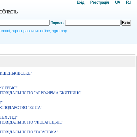
Вхід
Реєстрація
UA
RU
 область
Пароль:
Вхід
і площі, агросправочник online, agromap
ВИШЕНЬКІВСЬКЕ"
МСЕРВIС"
ПОВIДАЛЬНIСТЮ "АГРОФIРМА "ЖИТНИЦЯ"
Я"
СПОДАРСТВО "ЕЛIТА"
ТЕХ ЛТД"
ПОВIДАЛЬНIСТЮ "ЛЮБАРЕЦЬКЕ"
ПОВIДАЛЬНIСТЮ "ТАРАСIВКА"