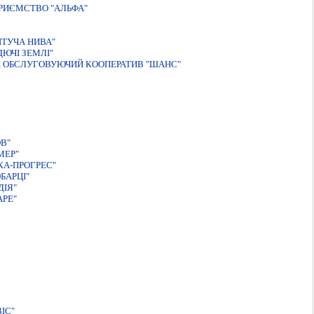
РИЄМСТВО "АЛЬФА"
ІТУЧА НИВА"
ЮЧІ ЗЕМЛІ"
 ОБСЛУГОВУЮЧИЙ КООПЕРАТИВ "ШАНС"
В"
МЕР"
КА-ПРОГРЕС"
БАРЦІ"
ДІЯ"
АРЕ"
IС"