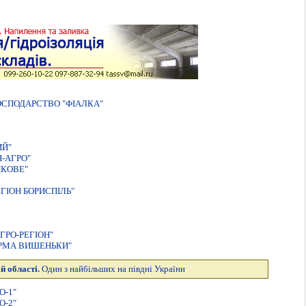
СПОДАРСТВО "ФIАЛКА"
ИЙ"
-АГРО"
НКОВЕ"
ГIОН БОРИСПIЛЬ"
ГРО-РЕГIОН"
IРМА ВИШЕНЬКИ"
й області.
Один з найбільших на півдні України
О-1"
О-2"