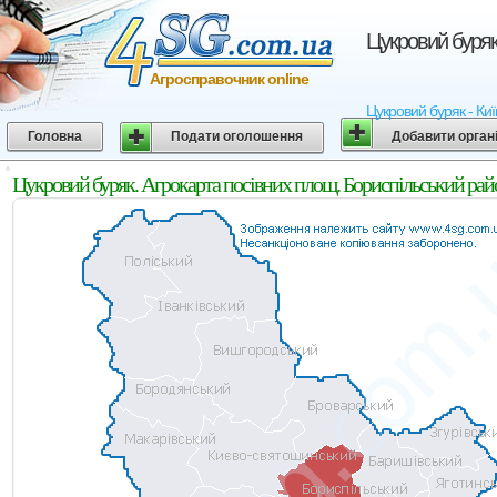
Цукровий буряк
Агросправочник online
Цукровий буряк - Киї
Головна
Подати оголошення
Добавити орган
Цукровий буряк. Агрокарта посівних площ. Бориспільський райо