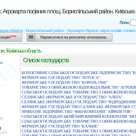
. Агрокарта посівних площ. Бориспільський район. Київська
Логін:
вська область - Бориспільський район - Агрокарта України, карта посівів, посівн
new
ізацію
Підписатися на розсилку оголошень
н. Київська область
Список господарств
КОЛЕКТИВНЕ СІЛЬСЬКОГОСПОДАРСЬКЕ ПІДПРИЄМСТВО "
ФЕРМЕРСЬКЕ ГОСПОДАРСТВО "ЛОТОС-Є"
ФЕРМЕРСЬКЕ ГОСПОДАРСТВО "КОРОЛЬ 1996"
ТОВАРИСТВО З ОБМЕЖЕНОЮ ВIДПОВIДАЛЬНIСТЮ "АГРОХI
СIЛЬСЬКОГОСПОДАРСЬКЕ ТОВАРИСТВО З ОБМЕЖЕНОЮ ВIД
СЕЛЯНСЬКЕ (ФЕРМЕРСЬКЕ )ГОСПОДАРСТВО "АЛЬТА"
СЕЛЯНСЬКЕ (ФЕРМЕРСЬКЕ) ГОСПОДАРСТВО "ВІДРОДЖЕНН
ФЕРМЕРСЬКЕ ГОСПОДАРСТВО СЕЛЯНСЬКЕ ФЕРМЕРСЬКЕ ГО
ПРИВАТНЕ ПIДПРИЇМСТВО "ФIШ-КОМПАНIЯ "АЙРАПЕТОВ"
СIЛЬСЬКОГОСПОДАРСЬКИЙ ВИРОБНИЧИЙ КООПЕРАТИВ "БIО
СIЛЬСЬКОГОСПОДАРСЬКЕ ТОВАРИСТВО З ОБМЕЖЕНОЮ ВIД
ФЕРМЕРСЬКЕ ГОСПОДАРСТВО "КАЛЬНЕ"
СIЛЬСЬКОГОСПОДАРСЬКЕ ТОВАРИСТВО З ОБМЕЖЕНОЮ ВIД
ТОВАРИСТВО З ОБМЕЖЕНОЮ ВIДПОВIДАЛЬНIСТЮ "IКВА"