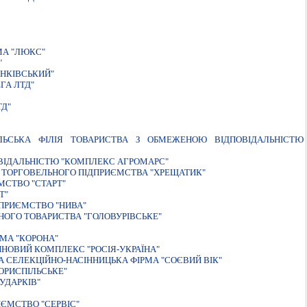
МА "ЛЮКС"
"
АНКІВСЬКИЙ"
ГА ЛТД"
ТД"
ЛЬСЬКА ФIЛIЯ ТОВАРИСТВА З ОБМЕЖЕНОЮ ВIДПОВIДАЛЬНIСТЮ
ОВIДАЛЬНIСТЮ "КОМПЛЕКС АГРОМАРС"
 ТОРГОВЕЛЬНОГО ПIДПРИЄМСТВА "ХРЕЩАТИК"
МСТВО "СТАРТ"
Т"
ПРИЄМСТВО "НИВА"
НОГО ТОВАРИСТВА "ГОЛОВУРIВСЬКЕ"
РМА "КОРОНА"
НОВИЙ КОМПЛЕКС "РОСIЯ-УКРАЇНА"
А СЕЛЕКЦIЙНО-НАСIННИЦЬКА ФIРМА "СОЄВИЙ ВIК"
ОРИСПIЛЬСЬКЕ"
УДАРКIВ"
ЄМСТВО "СЕРВIС"