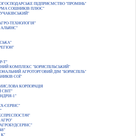
ОГОСПОДАРСЬКЕ ПІДПРИЄМСТВО "ПРОМІНЬ"
IРМА СОШНИКIВ ПЛЮС"
КУЧАКIВСЬКИЙ"
АГРО-ТЕХНОЛОГІЯ"
 АЛЬЯНС"
СЬКА"
ЕГIОН"
Р-Т"
НИЙ КОМПЛЕКС "БОРИСПIЛЬСЬКИЙ"
ОНАЛЬНИЙ АГРОТОРГОВИЙ ДIМ "БОРИСПIЛЬ"
НИКІВ СОЇ"
ОМИСЛОВА КОРПОРАЦIЯ
 СВIТ"
ДРIЯ-1"
Х-СЕРВIС"
"
КСПРЕСПОСТАЧ"
 АГРО"
АГРОБУДСЕРВIС"
48"
 К"