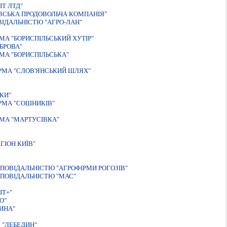
Т ЛТД"
ВСЬКА ПРОДОВОЛЬЧА КОМПАНІЯ"
ІДАЛЬНІСТЮ "АГРО-ЛАН"
А "БОРИСПIЛЬСЬКИЙ ХУТIР"
БРОВА"
МА "БОРИСПІЛЬСЬКА"
РМА "СЛОВ'ЯНСЬКИЙ ШЛЯХ"
КИ"
РМА "СОШНИКIВ"
МА "МАРТУСIВКА"
ГIОН КИЇВ"
ПОВIДАЛЬНIСТЮ "АГРОФIРМИ РОГОЗIВ"
ПОВІДАЛЬНІСТЮ "МАС"
IТ+"
О"
ИНА"
 "ЛЕБЕДИН"