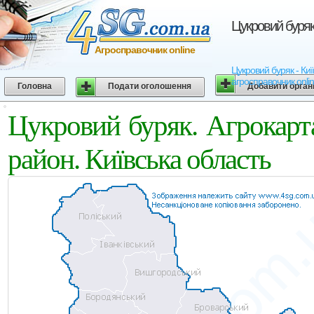
Цукровий буряк.
Агросправочник online
Цукровий буряк - Київ
агросправочник onli
Головна
Подати оголошення
Добавити орган
Цукровий буряк. Агрокарт
район. Київська область