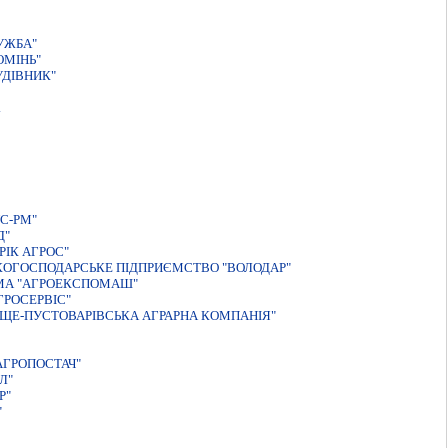
УЖБА"
ОМІНЬ"
УДІВНИК"
.
С-РМ"
Д"
IК АГРОС"
КОГОСПОДАРСЬКЕ ПIДПРИЄМСТВО "ВОЛОДАР"
РМА "АГРОЕКСПОМАШ"
ГРОСЕРВIС"
ЩЕ-ПУСТОВАРІВСЬКА АГРАРНА КОМПАНІЯ"
АГРОПОСТАЧ"
Л"
Р"
"