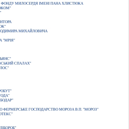
О ФОНДУ МИЛОСЕРДЯ IМЕНI ПАНА ХЛИСТЮКА
ОКОМ"
"
НТОРА
ОК"
ОЛОДИМИРА МИХАЙЛОВИЧА
 "МРIЯ"
ЬЯНС"
ВСЬКИЙ СПАЛАХ"
ЛОС"
РОБУТ"
ГОДА"
БОДАР"
 ФЕРМЕРСЬКЕ ГОСПОДАРСТВО МОРОЗА В.П. "МОРОЗ"
ОТЕКС"
ЛIБОРОБ"