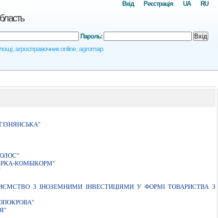
Вхід
Реєстрація
UA
RU
область
Пароль:
Вхід
 площі, агросправочник online, agromap
ГIЗНЯНСЬКА"
ОЛОС"
АРКА-КОМБIКОРМ"
"
ИЄМСТВО З IНОЗЕМНИМИ IНВЕСТИЦIЯМИ У ФОРМI ТОВАРИСТВА З
ОПОКРОВА"
Я"