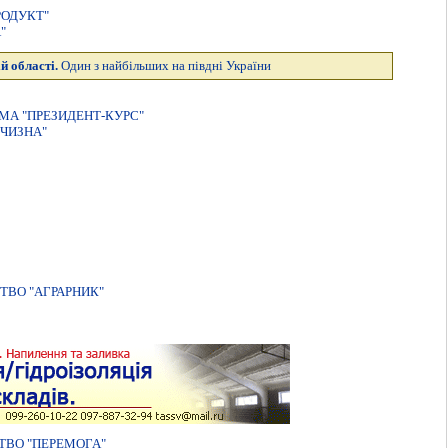
РОДУКТ"
"
й області.
Один з найбільших на півдні України
МА "ПРЕЗИДЕНТ-КУРС"
ЧИЗНА"
ТВО "АГРАРНИК"
ТВО "ПЕРЕМОГА"