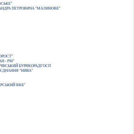
ВСЬКЕ"
АНДРА ПЕТРОВИЧА "МАЛИНОВЕ"
ОРОСТ"
Н - РМ"
РIВСЬКИЙ БУРЯКОРАДГОСП
'ЄДНАННЯ "НИВА"
РСЬКИЙ ВКБ"