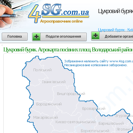
Цукровий буряк
Агросправочник online
Цукровий буряк - Киї
Головна
Подати оголошення
Добавити орган
Цукровий буряк. Агрокарта посівних площ. Володарський район.