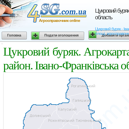
Цукровий буряк
область
Агросправочник online
Цукровий буряк - Іва
площі, агросправочн
Головна
Подати оголошення
Добавити орган
Цукровий буряк. Агрокарт
район. Івано-Франківська о