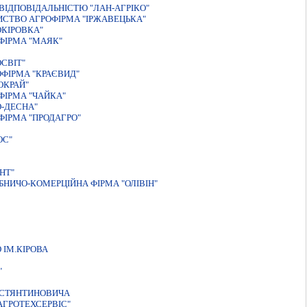
ІДПОВІДАЛЬНІСТЮ "ЛАН-АГРІКО"
ИСТВО АГРОФIРМА "IРЖАВЕЦЬКА"
КIРОВКА"
ФIРМА "МАЯК"
СВIТ"
ФIРМА "КРАЄВИД"
ОКРАЙ"
ФІРМА "ЧАЙКА"
-ДЕСНА"
ІРМА "ПРОДАГРО"
ОС"
НТ"
НИЧО-КОМЕРЦІЙНА ФІРМА "ОЛІВІН"
ІМ.КІРОВА
"
ОСТЯНТИНОВИЧА
АГРОТЕХСЕРВIС"