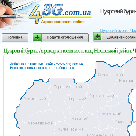
Цукровий буряк.
Агросправочник online
Цукровий буряк - Чер
Головна
Подати оголошення
Добавити орган
Цукровий буряк. Агрокарта посівних площ. Носівський район. Ч