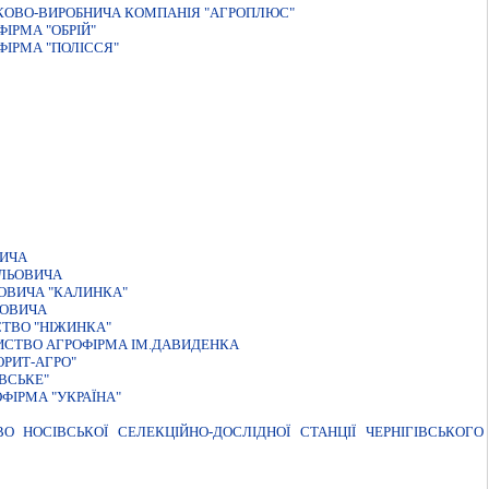
КОВО-ВИРОБНИЧА КОМПАНIЯ "АГРОПЛЮС"
IРМА "ОБРIЙ"
ІРМА "ПОЛІССЯ"
ВИЧА
ИЛЬОВИЧА
ОВИЧА "КАЛИНКА"
ЬОВИЧА
ТВО "НIЖИНКА"
ИСТВО АГРОФІРМА ІМ.ДАВИДЕНКА
РИТ-АГРО"
ВСЬКЕ"
ФIРМА "УКРАЇНА"
 НОСІВСЬКОЇ СЕЛЕКЦІЙНО-ДОСЛІДНОЇ СТАНЦІЇ ЧЕРНІГІВСЬКОГО