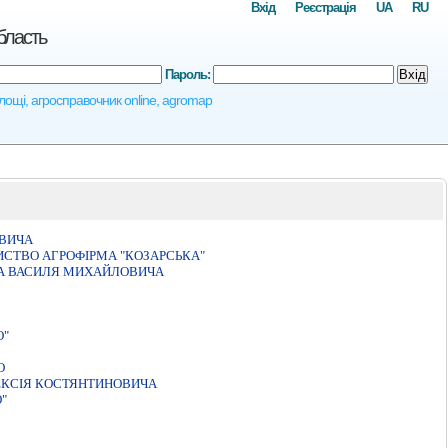
Вхід
Реєстрація
UA
RU
бласть
Пароль:
Вхід
 площі, агросправочник online, agromap
ВИЧА
ИСТВО АГРОФIРМА "КОЗАРСЬКА"
КА ВАСИЛЯ МИХАЙЛОВИЧА
О"
О
ЕКСІЯ КОСТЯНТИНОВИЧА
"