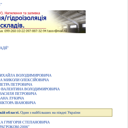
"
ДIЇ"
 МИХАЙЛА ВОЛОДИМИРОВИЧА
ВА МИКОЛИ ОЛЕКСІЙОВИЧА
ПЕТРА ПЕТРОВИЧА
О ВАЛЕНТИНА ВОЛОДИМИРОВИЧА
 ВАСИЛЯ ПЕТРОВИЧА
ВАНА ЛУКИЧА
ВIКТОРА IВАНОВИЧА
кій області.
Один з найбільших на півдні України
А ГРИГОРIЯ СТЕПАНОВИЧА
РАГРОКОМ-2006"