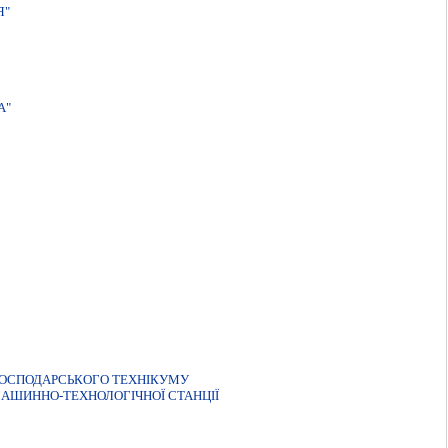
Я"
А"
ГОСПОДАРСЬКОГО ТЕХНIКУМУ
МАШИННО-ТЕХНОЛОГІЧНОЇ СТАНЦІЇ