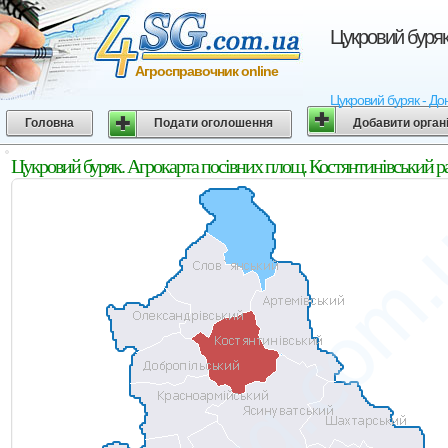
Цукровий буряк
Агросправочник online
Цукровий буряк - Дон
Головна
Подати оголошення
Добавити орган
Цукровий буряк. Агрокарта посівних площ. Костянтинівський р