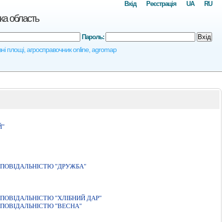
Вхід
Реєстрація
UA
RU
ка область
Пароль:
Вхід
івні площі, агросправочник online, agromap
Й"
ПОВIДАЛЬНIСТЮ "ДРУЖБА"
ПОВIДАЛЬНIСТЮ "ХЛIБНИЙ ДАР"
ПОВIДАЛЬНIСТЮ "ВЕСНА"