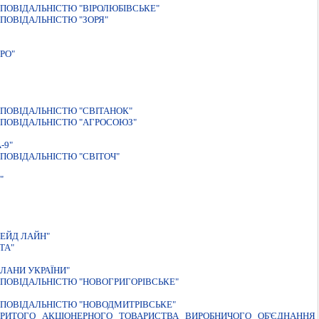
ПОВIДАЛЬНIСТЮ "ВIРОЛЮБIВСЬКЕ"
ПОВIДАЛЬНIСТЮ "ЗОРЯ"
РО"
ПОВIДАЛЬНIСТЮ "СВIТАНОК"
ПОВІДАЛЬНІСТЮ "АГРОСОЮЗ"
-9"
ПОВIДАЛЬНIСТЮ "СВIТОЧ"
"
ЕЙД ЛАЙН"
ТА"
ЛАНИ УКРАЇНИ"
ПОВІДАЛЬНІСТЮ "НОВОГРИГОРІВСЬКЕ"
ПОВIДАЛЬНIСТЮ "НОВОДМИТРIВСЬКЕ"
РИТОГО АКЦIОНЕРНОГО ТОВАРИСТВА ВИРОБНИЧОГО ОБ'ЄДНАННЯ