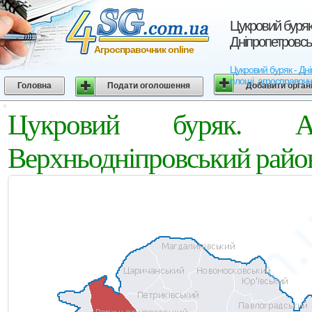
Цукровий буряк
Дніпропетровсь
Агросправочник online
Цукровий буряк - Дні
площі, агросправочн
Головна
Подати оголошення
Добавити орган
Цукровий буряк. Аг
Верхньодніпровський район