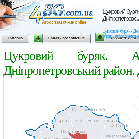
Цукровий буряк
Дніпропетровсь
Агросправочник online
Цукровий буряк - Дні
площі, агросправочн
Головна
Подати оголошення
Добавити орган
Цукровий буряк. Аг
Дніпропетровський район. 