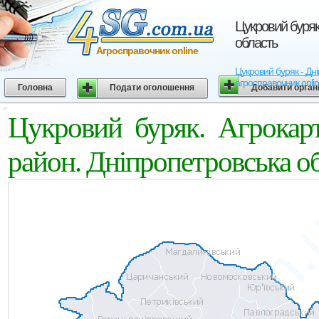
Цукровий буряк
область
Агросправочник online
Цукровий буряк - Дні
агросправочник onli
Головна
Подати оголошення
Добавити орган
Цукровий буряк. Агрокар
район. Дніпропетровська о