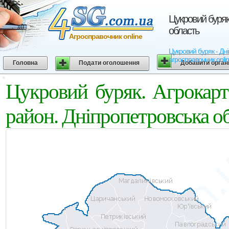
Цукровий буряк
область
Агросправочник online
Цукровий буряк - Дні
агросправочник onli
Головна
Подати оголошення
Добавити орган
Цукровий буряк. Агрокарт
район. Дніпропетровська о