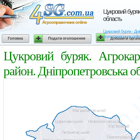
Цукровий буряк
область
Агросправочник online
Цукровий буряк - Дні
агросправочник onli
Головна
Подати оголошення
Добавити орган
Цукровий буряк. Агрокар
район. Дніпропетровська о