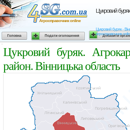
Цукровий буряк
Агросправочник online
Цукровий буряк - Він
агросправочник onli
Головна
Подати оголошення
Добавити орган
Цукровий буряк. Агрокар
район. Вінницька область