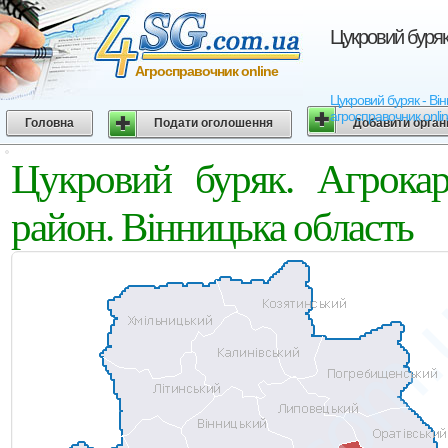
Цукровий буряк.
Агросправочник online
Цукровий буряк - Вінн
агросправочник onli
Головна
Подати оголошення
Добавити орган
Цукровий буряк. Агрокар
район. Вінницька область