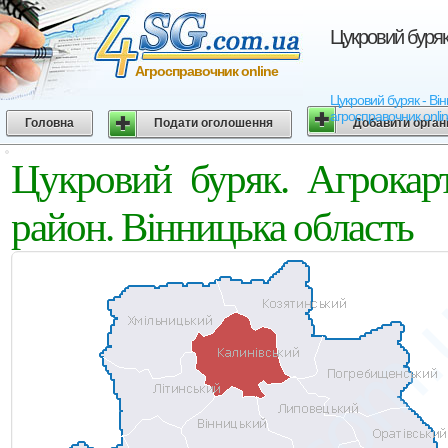
Цукровий буряк
Агросправочник online
Цукровий буряк - Він
агросправочник onli
Головна
Подати оголошення
Добавити орган
Цукровий буряк. Агрокар
район. Вінницька область