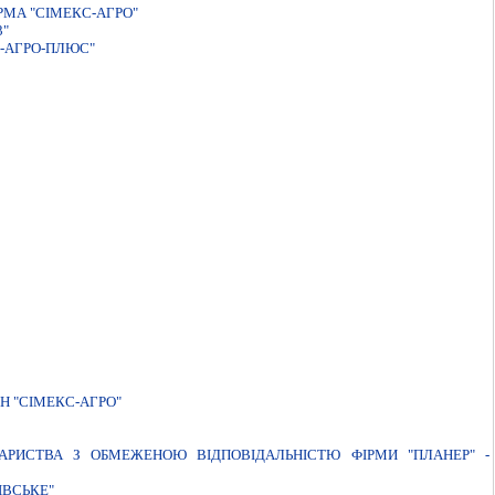
МА "СІМЕКС-АГРО"
3"
-АГРО-ПЛЮС"
Н "СIМЕКС-АГРО"
АРИСТВА З ОБМЕЖЕНОЮ ВIДПОВIДАЛЬНIСТЮ ФIРМИ "ПЛАНЕР" -
IВСЬКЕ"