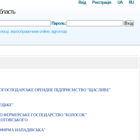
Вхід
Реєстрація
UA
RU
область
Пароль:
Вхід
 площі, агросправочник online, agromap
КОГОСПОДАРСЬКЕ ОРЕНДНЕ ПІДПРИЄМСТВО "ЩАСЛИВЕ"
ЕЦЬКЕ"
О ФЕРМЕРСЬКЕ ГОСПОДАРСТВО "КОЛОСОК"
КОТОВСЬКОГО
ОФIРМА НАПАДIВСЬКА"