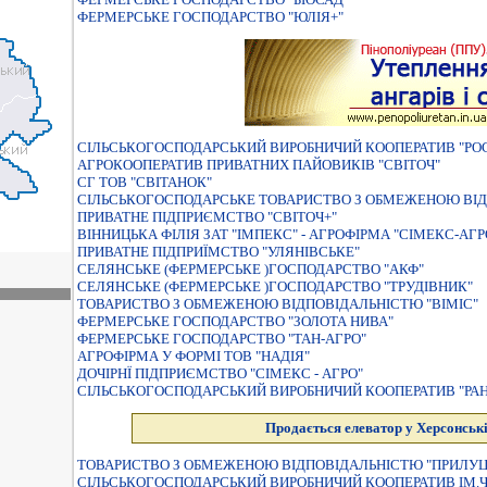
ФЕРМЕРСЬКЕ ГОСПОДАРСТВО "ЮЛІЯ+"
СIЛЬСЬКОГОСПОДАРСЬКИЙ ВИРОБНИЧИЙ КООПЕРАТИВ "Р
АГРОКООПЕРАТИВ ПРИВАТНИХ ПАЙОВИКIВ "СВIТОЧ"
СГ ТОВ "СВІТАНОК"
СIЛЬСЬКОГОСПОДАРСЬКЕ ТОВАРИСТВО З ОБМЕЖЕНОЮ ВIД
ПРИВАТНЕ ПIДПРИЄМСТВО "СВIТОЧ+"
ВІННИЦЬКА ФІЛІЯ ЗАТ "ІМПЕКС" - АГРОФІРМА "СІМЕКС-АГР
ПРИВАТНЕ ПIДПРИЇМСТВО "УЛЯНIВСЬКЕ"
СЕЛЯНСЬКЕ (ФЕРМЕРСЬКЕ )ГОСПОДАРСТВО "АКФ"
СЕЛЯНСЬКЕ (ФЕРМЕРСЬКЕ )ГОСПОДАРСТВО "ТРУДIВНИК"
ТОВАРИСТВО З ОБМЕЖЕНОЮ ВІДПОВІДАЛЬНІСТЮ "ВІМІС"
ФЕРМЕРСЬКЕ ГОСПОДАРСТВО "ЗОЛОТА НИВА"
ФЕРМЕРСЬКЕ ГОСПОДАРСТВО "ТАН-АГРО"
АГРОФІРМА У ФОРМІ ТОВ "НАДІЯ"
ДОЧІРНЇ ПІДПРИЄМСТВО "СІМЕКС - АГРО"
СIЛЬСЬКОГОСПОДАРСЬКИЙ ВИРОБНИЧИЙ КООПЕРАТИВ "РА
Продається елеватор у Херсонські
ТОВАРИСТВО З ОБМЕЖЕНОЮ ВIДПОВIДАЛЬНIСТЮ "ПРИЛУЦ
СIЛЬСЬКОГОСПОДАРСЬКИЙ ВИРОБНИЧИЙ КООПЕРАТИВ IМ.