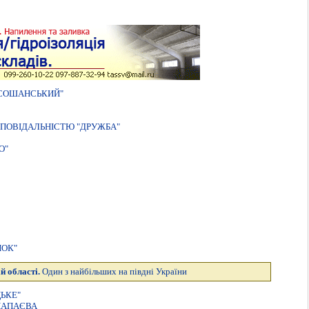
ОСОШАНСЬКИЙ"
ПОВIДАЛЬНIСТЮ "ДРУЖБА"
О"
НОК"
й області.
Один з найбільших на півдні України
ЬКЕ"
ЧАПАЄВА