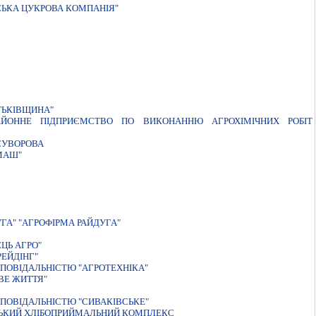
СЬКА ЦУКРОВА КОМПАНІЯ"
ТЬКІВЩИНА"
АЙОННЕ ПІДПРИЄМСТВО ПО ВИКОНАННЮ АГРОХІМІЧНИХ РОБІТ
СУВОРОВА
МАШ"
ГА" "АГРОФІРМА РАЙДУГА"
ЦЬ АГРО"
ЕЙДIНГ"
ПОВIДАЛЬНIСТЮ "АГРОТЕХНIКА"
ВЕ ЖИТТЯ"
ПОВIДАЛЬНIСТЮ "СИВАКIВСЬКЕ"
СЬКИЙ ХЛIБОПРИЙМАЛЬНИЙ КОМПЛЕКС