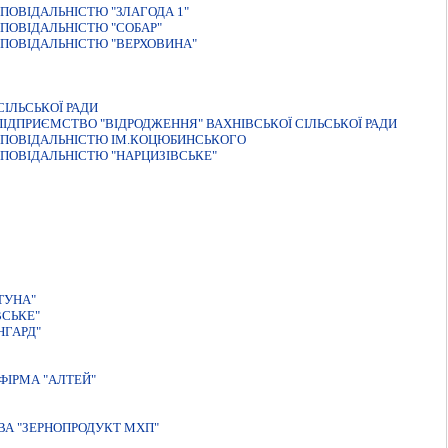
ПОВIДАЛЬНIСТЮ "ЗЛАГОДА 1"
ПОВIДАЛЬНIСТЮ "СОБАР"
ПОВІДАЛЬНІСТЮ "ВЕРХОВИНА"
ІЛЬСЬКОЇ РАДИ
ДПРИЄМСТВО "ВІДРОДЖЕННЯ" ВАХНІВСЬКОЇ СІЛЬСЬКОЇ РАДИ
ДПОВІДАЛЬНІСТЮ ІМ.КОЦЮБИНСЬКОГО
ПОВIДАЛЬНIСТЮ "НАРЦИЗIВСЬКЕ"
ТУНА"
ВСЬКЕ"
НГАРД"
ФІРМА "АЛТЕЙ"
ВА "ЗЕРНОПРОДУКТ МХП"