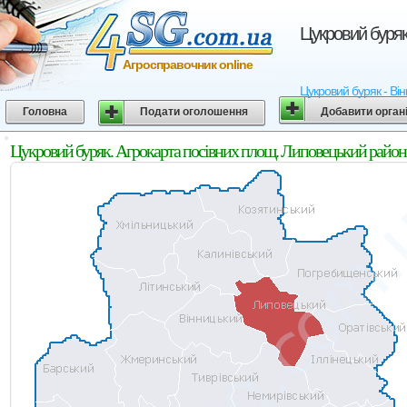
Цукровий буряк
Агросправочник online
Цукровий буряк - Він
Головна
Подати оголошення
Добавити орган
Цукровий буряк. Агрокарта посівних площ. Липовецький район.