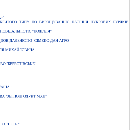
+"
ДКРИТОГО ТИПУ ПО ВИРОЩУВАННЮ НАСIННЯ ЦУКРОВИХ БУРЯКIВ
ПОВIДАЛЬНIСТЮ "ПОДIЛЛЯ"
ПОВIДАЛЬНIСТЮ "СIМЕКС-ДАН-АГРО"
ИЛЯ МИХАЙЛОВИЧА
ВО "БЕРЕСТІВСЬКЕ"
АЇНА-"
ВА "ЗЕРНОПРОДУКТ МХП"
. "С.О.Б."