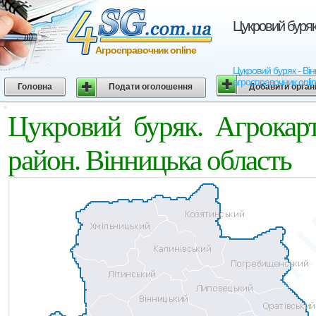
Цукровий буряк
Агросправочник online
Цукровий буряк - Він
агросправочник onli
Головна
Подати оголошення
Добавити орган
Цукровий буряк. Агрокар
район. Вінницька область