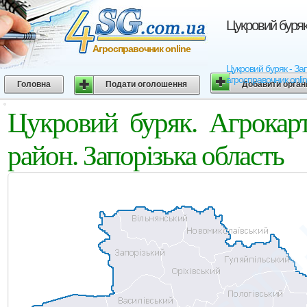
Цукровий буряк
Агросправочник online
Цукровий буряк - Зап
агросправочник onli
Головна
Подати оголошення
Добавити орган
Цукровий буряк. Агрокар
район. Запорізька область