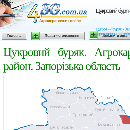
Цукровий буряк.
Агросправочник online
Цукровий буряк - Запо
агросправочник onli
Головна
Подати оголошення
Добавити орган
Цукровий буряк. Агрокар
район. Запорізька область