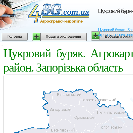
Цукровий буряк.
Агросправочник online
Цукровий буряк - Запо
агросправочник onli
Головна
Подати оголошення
Добавити орган
Цукровий буряк. Агрокарт
район. Запорізька область