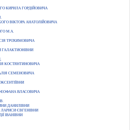
ГО КИРИЛА ГОРДIЙОВИЧА
.
КОГО ВІКТОРА АНАТОЛІЙОВИЧА
ГО М.А.
КСIЯ ТРОХИМОВИЧА
И ГАЛАКТИОНIВНИ
.
ИЛЯ КОСТЯНТИНОВИЧА
ТАЛIЯ СЕМЕНОВИЧА
.
ОКСЕНТIЇВНИ
ФЕОФАНА ВЛАСОВИЧА
В.
ИНИ ДАНИЛIВНИ
 ЛАРИСИ ЄВГЕНIВНИ
IЇ IВАНIВНИ