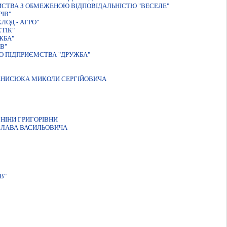
ИСТВА З ОБМЕЖЕНОЮ ВIДПОВIДАЛЬНIСТЮ "ВЕСЕЛЕ"
IВ"
ЛОД - АГРО"
ТIК"
ЖБА"
В"
О ПІДПРИЄМСТВА "ДРУЖБА"
ДЕНИСЮКА МИКОЛИ СЕРГIЙОВИЧА
НІНИ ГРИГОРІВНИ
СЛАВА ВАСИЛЬОВИЧА
В"