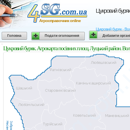
Цукровий буряк
Агросправочник online
Цукровий буряк - Вол
Головна
Подати оголошення
Добавити орган
Цукровий буряк. Агрокарта посівних площ. Луцький район. Вол