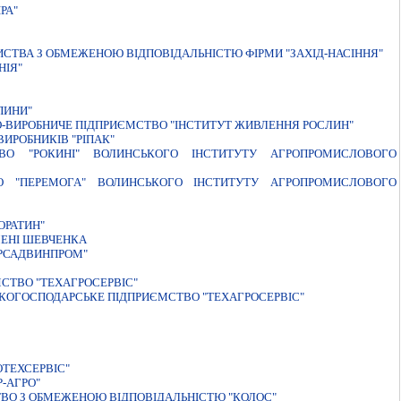
РА"
ИСТВА З ОБМЕЖЕНОЮ ВIДПОВIДАЛЬНIСТЮ ФIРМИ "ЗАХIД-НАСIННЯ"
НIЯ"
ПИНИ"
О-ВИРОБНИЧЕ ПIДПРИЄМСТВО "IНСТИТУТ ЖИВЛЕННЯ РОСЛИН"
ИРОБНИКIВ "РIПАК"
ВО "РОКИНI" ВОЛИНСЬКОГО IНСТИТУТУ АГРОПРОМИСЛОВОГО
О "ПЕРЕМОГА" ВОЛИНСЬКОГО IНСТИТУТУ АГРОПРОМИСЛОВОГО
ОРАТИН"
МЕНI ШЕВЧЕНКА
КРСАДВИНПРОМ"
СТВО "ТЕХАГРОСЕРВІС"
ЬКОГОСПОДАРСЬКЕ ПIДПРИЄМСТВО "ТЕХАГРОСЕРВIС"
ТЕХСЕРВІС"
-АГРО"
ВО З ОБМЕЖЕНОЮ ВIДПОВIДАЛЬНIСТЮ "КОЛОС"