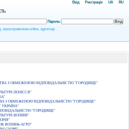
Вхід
Реєстрація
UA
RU
сть
Пароль:
Вхід
щі, агросправочник online, agromap
СТВА З ОБМЕЖЕНОЮ ВIДПОВIДАЛЬНIСТЮ "ГОРОДИЩЕ"
ЬТУРА ПОЛIССЯ"
БА"
ТВА З ОБМЕЖЕНОЮ ВIДПОВIДАЛЬНIСТЮ "ГОРОДИЩЕ"
 УКРАЇНА"
ПОВIДАЛЬНIСТЮ "ГОРОДИЩЕ"
ЬТУРА ВОЛИНI"
ОРIЯ"
ОК ВОЛИНЬ-АГРО"
ВО "ЗОРЯ"