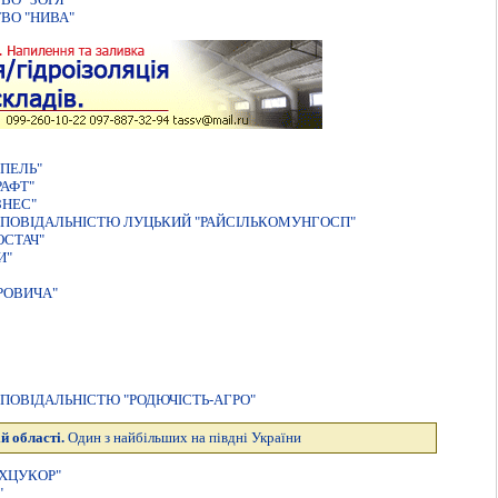
ВО "НИВА"
ПЕЛЬ"
АФТ"
ЗНЕС"
ПОВIДАЛЬНIСТЮ ЛУЦЬКИЙ "РАЙСIЛЬКОМУНГОСП"
ОСТАЧ"
И"
РОВИЧА"
ПОВIДАЛЬНIСТЮ "РОДЮЧIСТЬ-АГРО"
й області.
Один з найбільших на півдні України
ХЦУКОР"
"