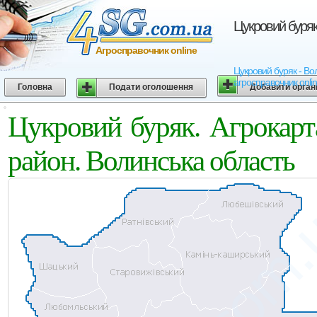
Цукровий буряк
Агросправочник online
Цукровий буряк - Вол
агросправочник onli
Головна
Подати оголошення
Добавити орган
Цукровий буряк. Агрокар
район. Волинська область