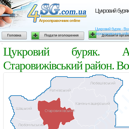
Цукровий буряк
Агросправочник online
Цукровий буряк - Вол
агросправочник onli
Головна
Подати оголошення
Добавити орган
Цукровий буряк. Аг
Старовижівський район. Во