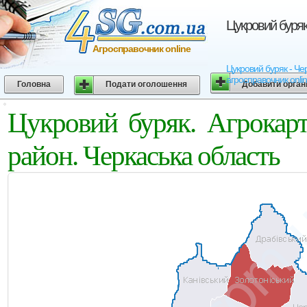
Цукровий буряк
Агросправочник online
Цукровий буряк - Чер
агросправочник onli
Головна
Подати оголошення
Добавити орган
Цукровий буряк. Агрокарт
район. Черкаська область