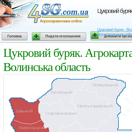
Цукровий буряк
Агросправочник online
Цукровий буряк - Вол
агросправочник onli
Головна
Подати оголошення
Добавити орган
Цукровий буряк. Агрокарт
Волинська область