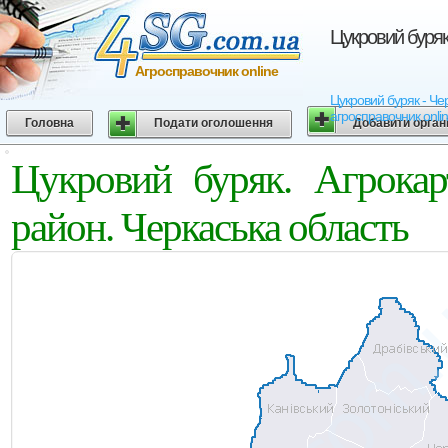
Цукровий буряк
Агросправочник online
Цукровий буряк - Чер
агросправочник onli
Головна
Подати оголошення
Добавити орган
Цукровий буряк. Агрокар
район. Черкаська область