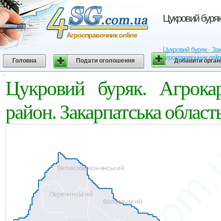
Цукровий буряк
Агросправочник online
Цукровий буряк - Зак
агросправочник onli
Головна
Подати оголошення
Добавити орган
Цукровий буряк. Агрокар
район. Закарпатська област