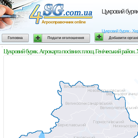
Цукровий буряк
Агросправочник online
Цукровий буряк - Хер
Головна
Подати оголошення
Добавити орган
Цукровий буряк. Агрокарта посівних площ. Генічеський район. 