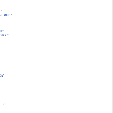
"
А СИНИ"
ЛЕ"
ОЛОС"
КА"
ЛЕ"