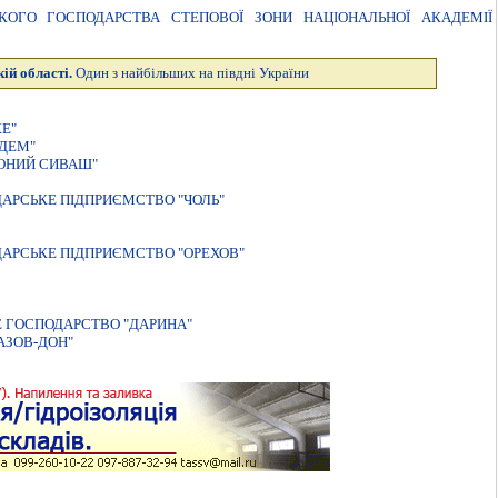
ЬКОГО ГОСПОДАРСТВА СТЕПОВОЇ ЗОНИ НАЦIОНАЛЬНОЇ АКАДЕМIЇ
ій області.
Один з найбільших на півдні України
Е"
ЕДЕМ"
ОНИЙ СИВАШ"
АРСЬКЕ ПIДПРИЄМСТВО "ЧОЛЬ"
АРСЬКЕ ПІДПРИЄМСТВО "ОРЕХОВ"
 ГОСПОДАРСТВО "ДАРИНА"
АЗОВ-ДОН"