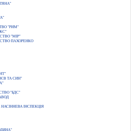
ТЯНА"
А"
ТВО "РИМ"
КС"
СТВО "МIР"
РСТВО ПАХОРЕНКО
НТ"
ЄВ ТА СИН"
А"
ТВО "БДС"
АВОД
 НАСIННЕВА IНСПЕКЦIЯ
ОДИНА"