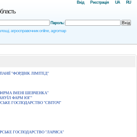
Вхід
Реєстрація
UA
RU
область
Пароль:
Вхід
 площі, агросправочник online, agromap
АНІЇ "ФОРДВІК ЛІМІТЕД"
ФIРМА IМЕНI ШЕВЧЕНКА"
АНУЇЛ ФАРМ ЮГ"
СЬКЕ ГОСПОДАРСТВО "СВІТОЧ"
РСЬКЕ ГОСПОДАРСТВО "ЛАРИСА"