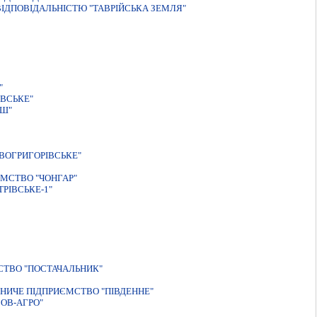
IДПОВIДАЛЬНIСТЮ "ТАВРIЙСЬКА ЗЕМЛЯ"
"
ВСЬКЕ"
АШ"
ВОГРИГОРIВСЬКЕ"
МСТВО "ЧОНГАР"
РIВСЬКЕ-1"
СТВО "ПОСТАЧАЛЬНИК"
НИЧЕ ПІДПРИЄМСТВО "ПІВДЕННЕ"
ОВ-АГРО"