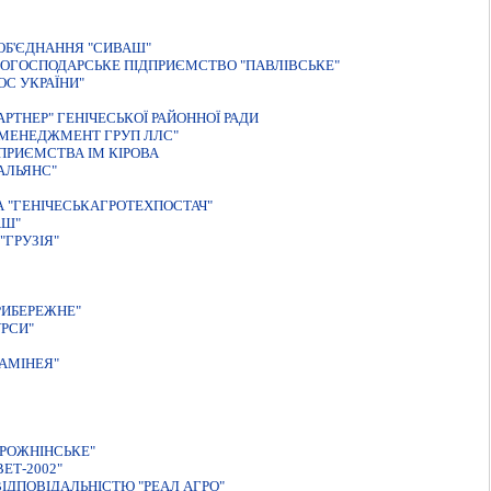
ОБ'ЄДНАННЯ "СИВАШ"
КОГОСПОДАРСЬКЕ ПIДПРИЄМСТВО "ПАВЛIВСЬКЕ"
ОС УКРАЇНИ"
ТНЕР" ГЕНIЧЕСЬКОЇ РАЙОННОЇ РАДИ
Г МЕНЕДЖМЕНТ ГРУП ЛЛС"
ПРИЄМСТВА IМ КIРОВА
АЛЬЯНС"
А "ГЕНІЧЕСЬКАГРОТЕХПОСТАЧ"
АШ"
ГРУЗІЯ"
РИБЕРЕЖНЕ"
РСИ"
АМIНЕЯ"
РОЖНIНСЬКЕ"
ЕТ-2002"
IДПОВIДАЛЬНIСТЮ "РЕАЛ АГРО"