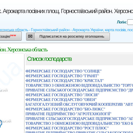
. Агрокарта посівних площ. Горностаївський район. Херсонс
Логін:
сонська область - Горностаївський район - Агрокарта України, карта посівів, по
new
ізацію
Підписатися на розсилку оголошень
он. Херсонська область
Список господарств
ФЕРМЕРСЬКЕ ГОСПОДАРСТВО "СОЛНЦЕ"
ФЕРМЕРСЬКЕ ГОСПОДАРСТВО "ГРАНIТ"
ФЕРМЕРСЬКЕ ГОСПОДАРСТВО "КРИСТАЛ"
ТОВАРИСТВО З ОБМЕЖЕНОЮ ВIДПОВIДАЛЬНIСТЮ "ТОРГО
ПРИВАТНЕ СIЛЬСЬКОГОСПОДАРСЬКЕ ПIДПРИЄМСТВО "Д
ФЕРМЕРСЬКЕ ГОСПОДАРСТВО "ЛЮСIЯ"
ФЕРМЕРСЬКЕ ГОСПОДАРСТВО "ОВЕН"
БАГАТОГАЛУЗЕВИЙ ОБСЛУГОВУЮЧИЙ КООПЕРАТИВ "АВТ
ФЕРМЕРСЬКЕ ГОСПОДАРСТВО "БIО-ЛЮКС"
ПРИВАТНЕ ПIДПРИЇМСТВО "АГРОТЕХНОЛОГIЇ"
ПРИВАТНЕ СIЛЬСЬКОГОСПОДАРСЬКЕ ПIДПРИЄМСТВО "А
ТОВАРИСТВО З ОБМЕЖЕНОЮ ВІДПОВІДАЛЬНІСТЮ "ЕКО Б
ФЕРМЕРСЬКЕ ГОСПОДАРСТВО "РОСТ ПЛЮС"
ПРИВАТНЕ ПIДПРИЇМСТВО ПРИВАТНЕ СIЛЬСЬКОГОСПОДА