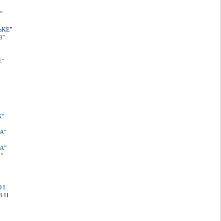
"
ЬКЕ"
3"
Е"
К"
А"
А"
"
 I
В Н