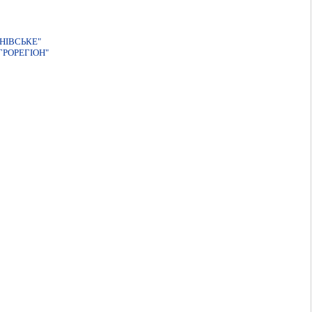
НІВСЬКЕ"
РОРЕГІОН"