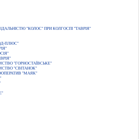
АЛЬНIСТЮ "КОЛОС" ПРИ КОЛГОСПI "ТАВРIЯ"
ВД-ПЛЮС"
IЯ"
СIЯ"
ВРIЯ"
МСТВО "ГОРНОСТАЇВСЬКЕ"
МСТВО "СВІТАНОК"
ОПЕРАТИВ "МАЯК"
"
"
Е"