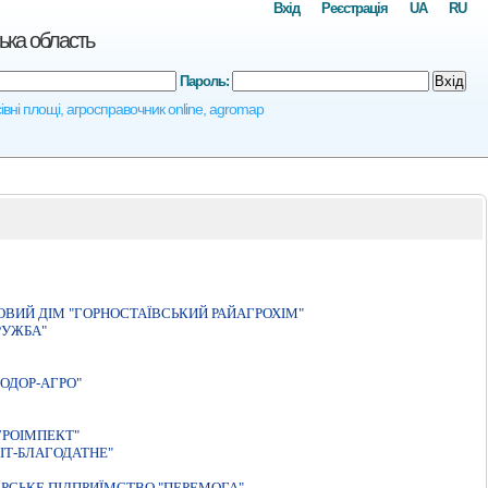
Вхід
Реєстрація
UA
RU
ька область
Пароль:
Вхід
сівні площі, агросправочник online, agromap
ВИЙ ДIМ "ГОРНОСТАЇВСЬКИЙ РАЙАГРОХIМ"
РУЖБА"
ОДОР-АГРО"
ГРОIМПЕКТ"
ІТ-БЛАГОДАТНЕ"
РСЬКЕ ПIДПРИЇМСТВО "ПЕРЕМОГА"