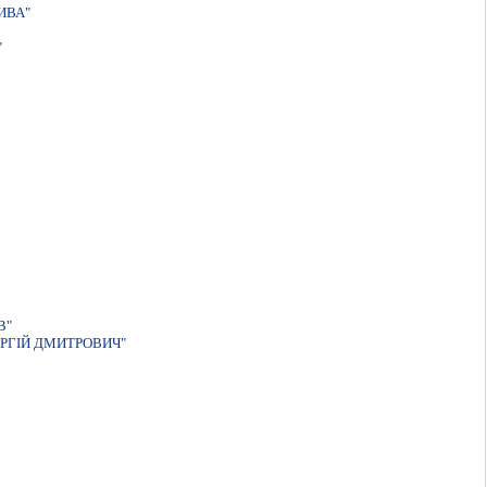
ИВА"
"
В"
РГIЙ ДМИТРОВИЧ"