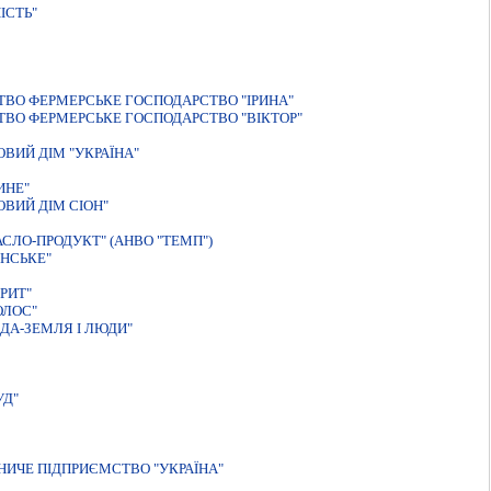
IСТЬ"
ВО ФЕРМЕРСЬКЕ ГОСПОДАРСТВО "IРИНА"
ВО ФЕРМЕРСЬКЕ ГОСПОДАРСТВО "ВIКТОР"
ВИЙ ДIМ "УКРАЇНА"
ИНЕ"
ВИЙ ДIМ СIОН"
СЛО-ПРОДУКТ" (АНВО "ТЕМП")
НСЬКЕ"
РИТ"
ОЛОС"
ДА-ЗЕМЛЯ I ЛЮДИ"
УД"
НИЧЕ ПІДПРИЄМСТВО "УКРАЇНА"