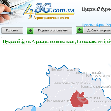
Цукровий буряк
Агросправочник online
Цукровий буряк - Хер
Головна
Подати оголошення
Добавити орган
Цукровий буряк. Агрокарта посівних площ. Горностаївський рай