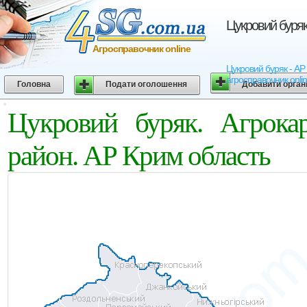
Цукровий буряк
Агросправочник online
Цукровий буряк - АР 
агросправочник onli
Головна
Подати оголошення
Добавити орган
Цукровий буряк. Агрокар
район. АР Крим область