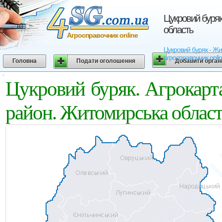
Цукровий буряк
область
Агросправочник online
Цукровий буряк - Жит
агросправочник onli
Головна
Подати оголошення
Добавити орган
Цукровий буряк. Агрокарт
район. Житомирська облас