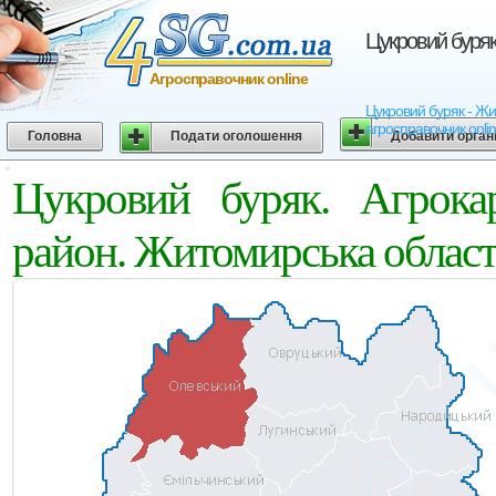
Цукровий буряк
Агросправочник online
Цукровий буряк - Жит
агросправочник onli
Головна
Подати оголошення
Добавити орган
Цукровий буряк. Агрока
район. Житомирська облас