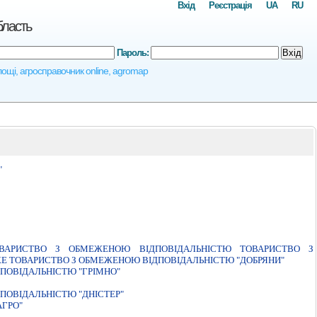
Вхід
Реєстрація
UA
RU
бласть
Пароль:
Вхід
площі, агросправочник online, agromap
"
ВАРИСТВО З ОБМЕЖЕНОЮ ВIДПОВIДАЛЬНIСТЮ ТОВАРИСТВО З
Е ТОВАРИСТВО З ОБМЕЖЕНОЮ ВIДПОВIДАЛЬНIСТЮ "ДОБРЯНИ"
ПОВIДАЛЬНIСТЮ "ГРIМНО"
ПОВIДАЛЬНIСТЮ "ДНIСТЕР"
АГРО"