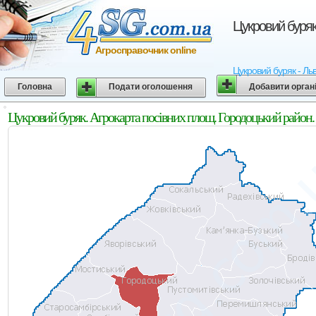
Цукровий буряк
Агросправочник online
Цукровий буряк - Льв
Головна
Подати оголошення
Добавити орган
Цукровий буряк. Агрокарта посівних площ. Городоцький район. 