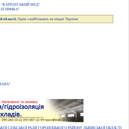
 "КАРПАТСЬКИЙ МЕД"
АГНІФІКА"
й області.
Один з найбільших на півдні України
ШАНА"
Ї СІЛЬСЬКОЇ РАДИ ГОРОДОЦЬКОГО РАЙОНУ ЛЬВІВСЬКОЇ ОБЛАСТІ