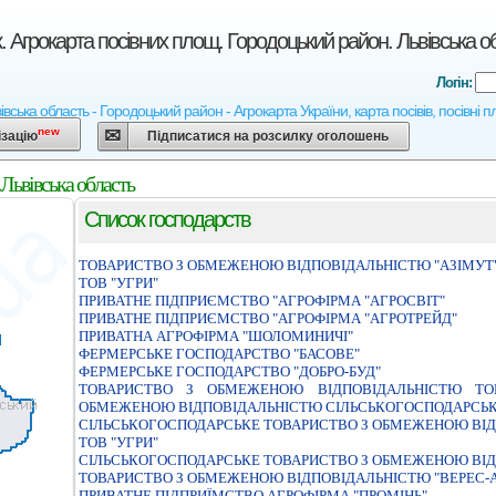
. Агрокарта посівних площ. Городоцький район. Львівська о
Логін:
івська область - Городоцький район - Агрокарта України, карта посівів, посівні 
new
ізацію
Підписатися на розсилку оголошень
Львівська область
Список господарств
ТОВАРИСТВО З ОБМЕЖЕНОЮ ВIДПОВIДАЛЬНIСТЮ "АЗIМУТ
ТОВ "УГРИ"
ПРИВАТНЕ ПIДПРИЄМСТВО "АГРОФIРМА "АГРОСВIТ"
ПРИВАТНЕ ПIДПРИЄМСТВО "АГРОФIРМА "АГРОТРЕЙД"
ПРИВАТНА АГРОФІРМА "ШОЛОМИНИЧІ"
ФЕРМЕРСЬКЕ ГОСПОДАРСТВО "БАСОВЕ"
ФЕРМЕРСЬКЕ ГОСПОДАРСТВО "ДОБРО-БУД"
ТОВАРИСТВО З ОБМЕЖЕНОЮ ВIДПОВIДАЛЬНIСТЮ ТО
ОБМЕЖЕНОЮ ВIДПОВIДАЛЬНIСТЮ СIЛЬСЬКОГОСПОДАРСЬК
СIЛЬСЬКОГОСПОДАРСЬКЕ ТОВАРИСТВО З ОБМЕЖЕНОЮ ВIД
ТОВ "УГРИ"
СIЛЬСЬКОГОСПОДАРСЬКЕ ТОВАРИСТВО З ОБМЕЖЕНОЮ ВIД
ТОВАРИСТВО З ОБМЕЖЕНОЮ ВІДПОВІДАЛЬНІСТЮ "ВЕРЕС-
ПРИВАТНЕ ПIДПРИЇМСТВО АГРОФIРМА "ПРОМIНЬ"