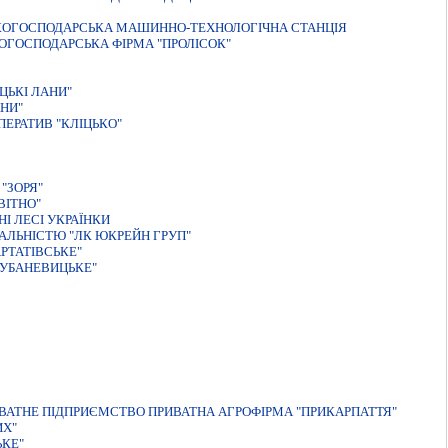
ЬКОГОСПОДАРСЬКА МАШИННО-ТЕХНОЛОГIЧНА СТАНЦIЯ
ОГОСПОДАРСЬКА ФIРМА "ПРОЛIСОК"
ЦЬКI ЛАНИ"
НИ"
ЕРАТИВ "КЛІЦЬКО"
"ЗОРЯ"
ВIТНО"
І ЛЕСІ УКРАЇНКИ
АЛЬНIСТЮ "ЛК ЮКРЕЙН ГРУП"
РТАТIВСЬКЕ"
ДУБАНЕВИЦЬКЕ"
ВАТНЕ ПIДПРИЄМСТВО ПРИВАТНА АГРОФIРМА "ПРИКАРПАТТЯ"
ИХ"
ЬКЕ"