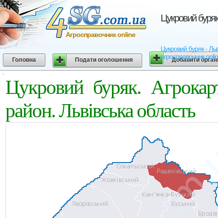
Цукровий буряк.
Агросправочник online
Цукровий буряк - Льві
агросправочник onli
Головна
Подати оголошення
Добавити орган
Цукровий буряк. Агрокар
район. Львівська область