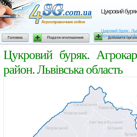
Цукровий буряк.
Агросправочник online
Цукровий буряк - Льві
агросправочник onli
Головна
Подати оголошення
Добавити орган
Цукровий буряк. Агрокар
район. Львівська область