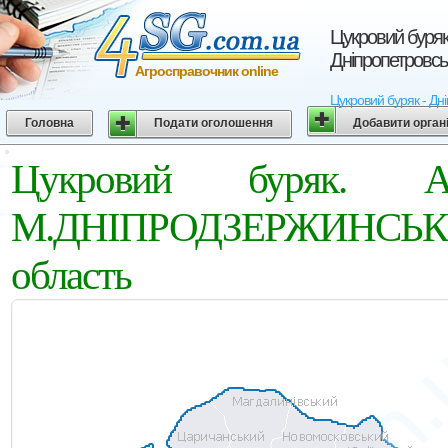
Цукровий буря
Дніпропетровсь
Агросправочник online
Цукровий буряк - Дн
Головна
Подати оголошення
Добавити орган
Цукровий буряк. Аг
М.ДНІПРОДЗЕРЖИНСЬК
область