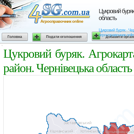
Цукровий буряк
область
Агросправочник online
Цукровий буряк - Чер
агросправочник onli
Головна
Подати оголошення
Добавити орган
Цукровий буряк. Агрокарт
район. Чернівецька область