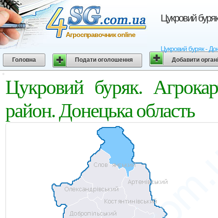
Цукровий буряк
Агросправочник online
Цукровий буряк - До
Головна
Подати оголошення
Добавити орган
Цукровий буряк. Агрока
район. Донецька область