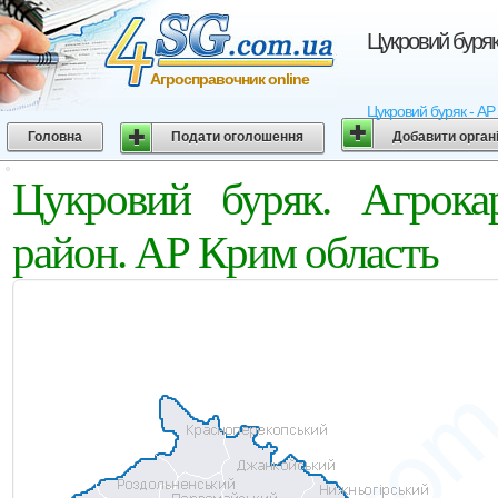
Цукровий буряк
Агросправочник online
Цукровий буряк - АР
Головна
Подати оголошення
Добавити орган
Цукровий буряк. Агрок
район. АР Крим область