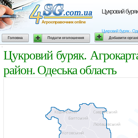
Цукровий буряк
Агросправочник online
Цукровий буряк - Од
Головна
Подати оголошення
Добавити орган
Цукровий буряк. Агрокар
район. Одеська область