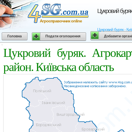
Цукровий буряк
Агросправочник online
Цукровий буряк - Киї
Головна
Подати оголошення
Добавити орган
Цукровий буряк. Агрока
район. Київська область