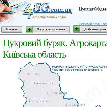
Цукровий буряк
Агросправочник online
Цукровий буряк - Киї
Головна
Подати оголошення
Добавити орган
Цукровий буряк. Агрокарт
Київська область