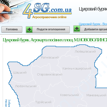
Цукровий буря
Агросправочник online
Цукровий буряк - Во
Головна
Подати оголошення
Добавити орган
Цукровий буряк. Агрокарта посівних площ. М.НОВОВОЛИНСЬК