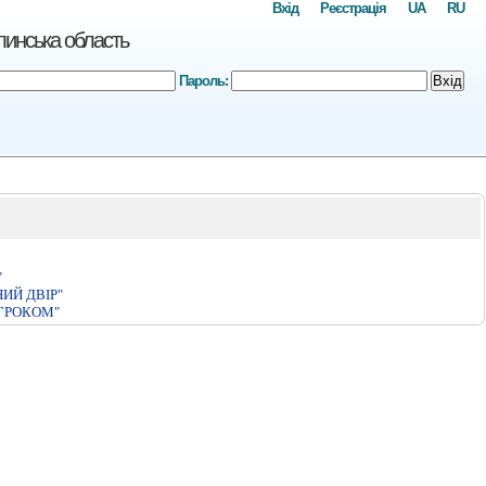
Вхід
Реєстрація
UA
RU
инська область
Пароль:
Вхід
"
ИЙ ДВIР"
ГРОКОМ"