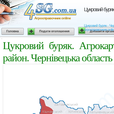
Цукровий буряк
Агросправочник online
Цукровий буряк - Чер
агросправочник onli
Головна
Подати оголошення
Добавити орган
Цукровий буряк. Агрокар
район. Чернівецька область