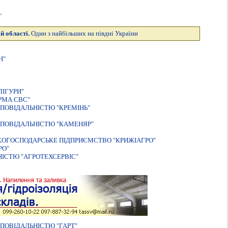
"
й області.
Один з найбільших на півдні України
Н"
IГУРИ"
РМА СВС"
ПОВIДАЛЬНIСТЮ "КРЕМIНЬ"
ПОВІДАЛЬНІСТЮ "КАМЕНЯР"
КОГОСПОДАРСЬКЕ ПІДПРИЄМСТВО "КРИЖІАГРО"
РО"
IСТЮ "АГРОТЕХСЕРВIС"
ПОВIДАЛЬНIСТЮ "ГАРТ"