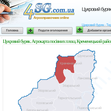
Цукровий буряк
Агросправочник online
Цукровий буряк - Тер
Головна
Подати оголошення
Добавити орган
Цукровий буряк. Агрокарта посівних площ. Кременецький район