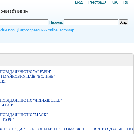
Вхід
Реєстрація
UA
RU
ська область
Пароль:
Вхід
сівні площі, агросправочник online, agromap
ОВIДАЛЬНIСТЮ "АГРАРIЙ"
I МАЙНОВИХ ПАЇВ "ВОЛИНЬ"
ДIЯ"
ПОВIДАЛЬНIСТЮ "ЛIДИХIВСЬКЕ"
НЯТИН"
ПОВIДАЛЬНIСТЮ "МАЯК"
IГУРИ"
ЬКОГОСПОДАРСЬКЕ ТОВАРИСТВО З ОБМЕЖЕНОЮ ВIДПОВIДАЛЬНIСТЮ