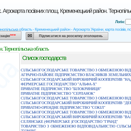
. Агрокарта посівних площ. Кременецький район. Тернопіль
Логін:
нопільська область - Кременецький район - Агрокарта України, карта посівів, по
new
ізацію
Підписатися на розсилку оголошень
. Тернопільська область
Список господарств
СIЛЬСЬКОГОСПОДАРСЬКЕ ТОВАРИСТВО З ОБМЕЖЕНОЮ ВIДП
АГРАРНО-ПАЙОВЕ ПIДПРИЄМСТВО ВЛАСНИКIВ ЗЕМЕЛЬНИХ 
СIЛЬСЬКОГОСПОДАРСЬКИЙ ВИРОБНИЧИЙ КООПЕРАТИВ "НА
ФЕРМЕРСЬКЕ ГОСПОДАРСТВО "АЛЬФА-Х"
ПРИВАТНЕ ПIДПРИЄМСТВО "БIЛОКРИНИЦЯ"
ПРИВАТНЕ ПIДПРИЄМСТВО "СЕРПАНОК"
СIЛЬСЬКОГОСПОДАРСЬКЕ ТОВАРИСТВО З ОБМЕЖЕНОЮ ВIД
СIЛЬСЬКОГОСПОДАРСЬКИЙ ВИРОБНИЧИЙ КООПЕРАТИВ "ДЕ
ПРИВАТНО-ОРЕНДНЕ ПIДПРИЄМСТВО "СОКIЛ"
СIЛЬСЬКОГОСПОДАРСЬКЕ ТОВАРИСТВО З ОБМЕЖЕНОЮ ВIД
СIЛЬСЬКОГОСПОДАРСЬКИЙ ВИРОБНИЧИЙ КООПЕРАТИВ "ВАЛ
СЕЛЯНСЬКЕ (ФЕРМЕРСЬКЕ )ГОСПОДАРСТВО "ГРАНД"
ТОВАРИСТВО З ОБМЕЖЕНОЮ ВIДПОВIДАЛЬНIСТЮ СIЛЬС
"ГОМIН"