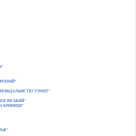
В"
РЕМНIЙ"
ОВІДАЛЬНІСТЮ "ГРАНІТ"
ЛОСІВСЬКИЙ"
А КРИНИЦЯ"
РАЖ"