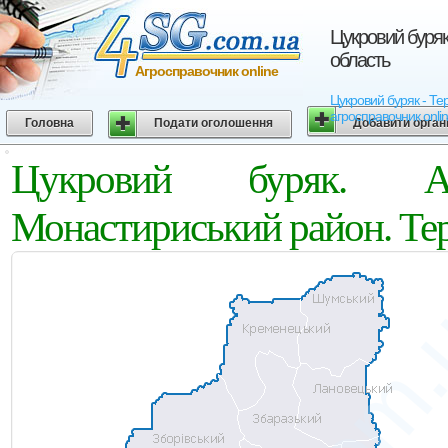
Цукровий буряк
область
Агросправочник online
Цукровий буряк - Тер
агросправочник onli
Головна
Подати оголошення
Добавити орган
Цукровий буряк. Аг
Монастириський район. Тер