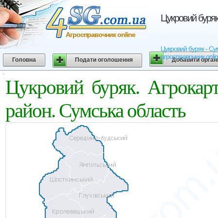
Цукровий буряк
Агросправочник online
Цукровий буряк - Сум
агросправочник onli
Головна
Подати оголошення
Добавити орган
Цукровий буряк. Агрокар
район. Сумська область