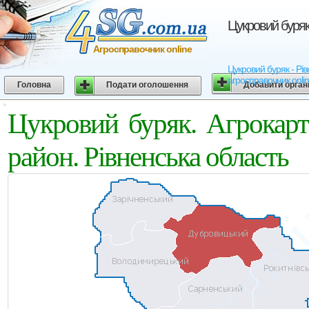
Цукровий буряк
Агросправочник online
Цукровий буряк - Рів
агросправочник onli
Головна
Подати оголошення
Добавити орган
Цукровий буряк. Агрокар
район. Рівненська область