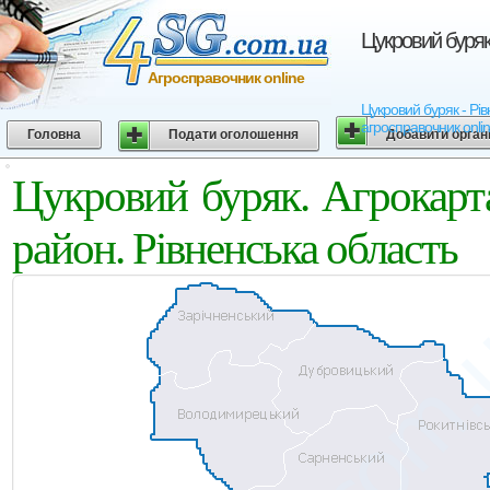
Цукровий буряк
Агросправочник online
Цукровий буряк - Рів
агросправочник onli
Головна
Подати оголошення
Добавити орган
Цукровий буряк. Агрокарт
район. Рівненська область