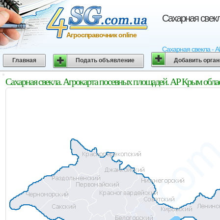
Сахарная свекл
Агросправочник online
Сахарная свекла - А
Главная
Подать объявление
Добавить орга
Сахарная свекла. Агрокарта посевных площадей. АР Крым обла