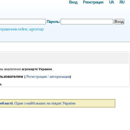
Вход
Регистрация
UA
RU
Пароль:
Вход
правочник online, agromap
ры аналогично
агрокарте Украине
.
ользователям
Регистрация / авторизация
(
)
а.
області.
Один з найбільших на півдні України