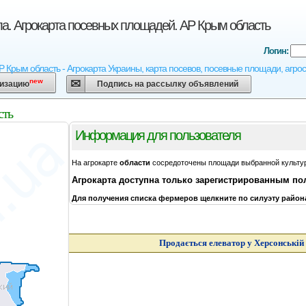
а. Агрокарта посевных площадей. АР Крым область
Логин:
Р Крым область - Агрокарта Украины, карта посевов, посевные площади, агрос
new
низацию
Подпись на рассылку объявлений
сть
Информация для пользователя
На агрокарте
области
сосредоточены площади выбранной культу
Агрокарта
доступна только зарегистрированным п
Для получения списка фермеров щелкните по силуэту район
Продається елеватор у Херсонській 